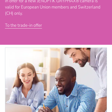
in offer for a new JENOPTIK GRYPHAX® camera is
valid for European Union members and Switzerland
(CH) only.
To the trade-in offer