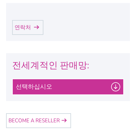
연락처
Personal Information
S
미스터
a
전세계적인 판매망:
l
u
t
여사
a
선
t
i
택
o
Name
*
n
하
십
시
오
BECOME A RESELLER
Company