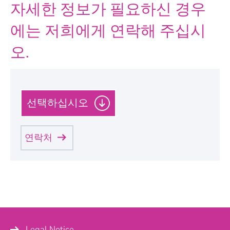
자세한 정보가 필요하신 경우
에는 저희에게 연락해 주십시
오.
P
l
e
a
연락처
s
e
Personal Information
s
e
l
S
미스터
a
e
l
c
u
t
여사
t
a
Legal Notice
t