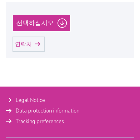
P
l
e
a
연락처
s
e
s
e
l
S
미스터
a
e
l
c
u
t
여사
t
a
Legal Notice
t
a
i
c
o
Data protection information
Name
*
n
a
t
Tracking preferences
e
g